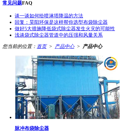
常见问题
FAQ
谈一谈如何给喷淋塔降温的方法
回复：昊阳环保是这样帮你选型布袋除尘器
做好5大措施降低袋式除尘器发生火灾的可能性
浅谈袋式除尘器管道中的压强和风量关系
您当前的位置：
首页
>
产品中心
>
产品中心
脉冲布袋除尘器