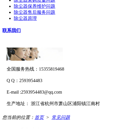
除尘器采购质量问题
除尘器保养维护问题
除尘器售后服务问题
除尘器原理
联系我们
全国服务热线：15355819468
Q Q：
2593954483
E-mail :2593954483@qq.com
生产地址：
浙江省杭州市萧山区浦阳镇江南村
您当前的位置：
首页
>
常见问题